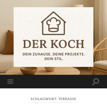
.der.koch.
Suchfe
Mobile-
ein-/a
Menü
ein-/ausblenden
SCHLAGWORT:
TERRASSE