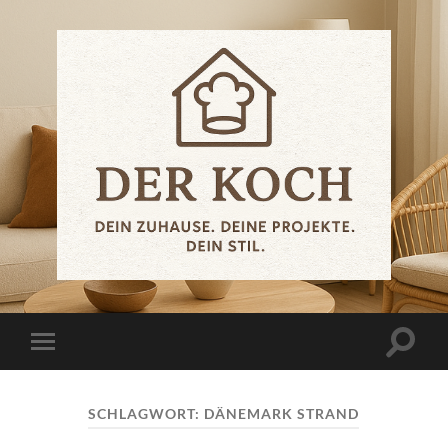
.der.koch.
Suchfe
Mobile-
ein-/a
Menü
ein-/ausblenden
SCHLAGWORT:
DÄNEMARK STRAND