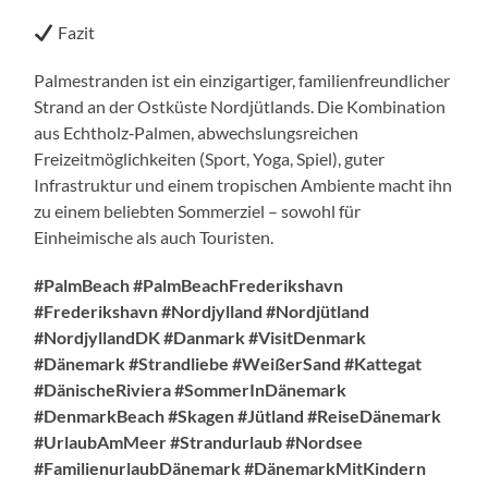
Fazit
Palmestranden ist ein einzigartiger, familienfreundlicher
Strand an der Ostküste Nordjütlands. Die Kombination
aus Echtholz‑Palmen, abwechslungsreichen
Freizeitmöglichkeiten (Sport, Yoga, Spiel), guter
Infrastruktur und einem tropischen Ambiente macht ihn
zu einem beliebten Sommerziel – sowohl für
Einheimische als auch Touristen.
#PalmBeach #PalmBeachFrederikshavn
#Frederikshavn #Nordjylland #Nordjütland
#NordjyllandDK #Danmark #VisitDenmark
#Dänemark #Strandliebe #WeißerSand #Kattegat
#DänischeRiviera #SommerInDänemark
#DenmarkBeach #Skagen #Jütland #ReiseDänemark
#UrlaubAmMeer #Strandurlaub #Nordsee
#FamilienurlaubDänemark #DänemarkMitKindern