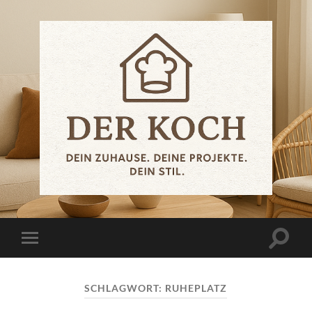
.der.koch.
Suchfe
Mobile-
ein-/a
Menü
ein-/ausblenden
SCHLAGWORT:
RUHEPLATZ