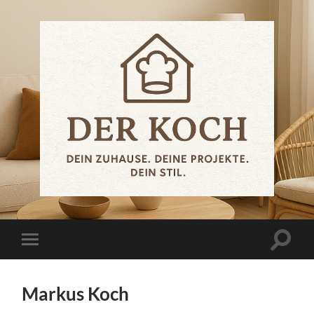
.der.koch.
Suchfe
Mobile-
ein-/a
Menü
ein-/ausblenden
Markus Koch